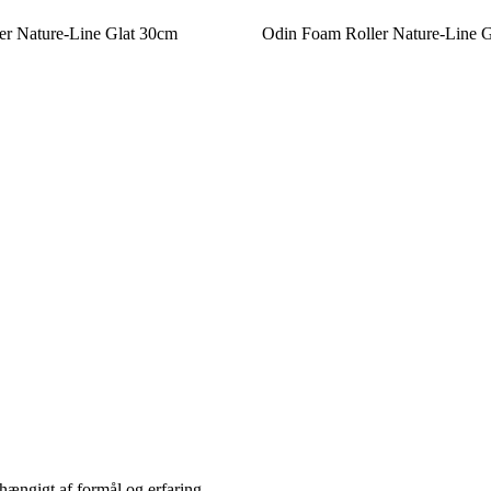
er Nature-Line Glat 30cm
Odin Foam Roller Nature-Line 
hængigt af formål og erfaring.