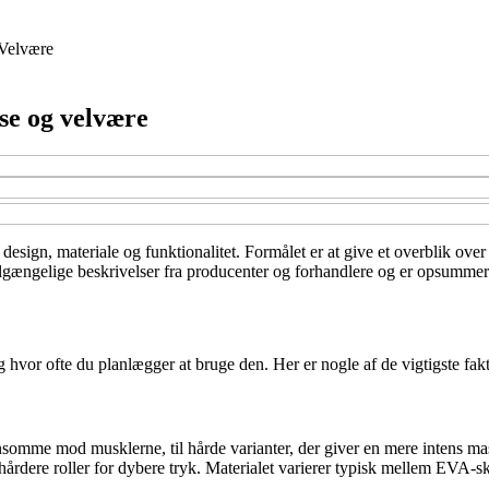
Velvære
lse og velvære
i design, materiale og funktionalitet. Formålet er at give et overblik ove
lgængelige beskrivelser fra producenter og forhandlere og er opsummeret 
hvor ofte du planlægger at bruge den. Her er nogle af de vigtigste fakto
skånsomme mod musklerne, til hårde varianter, der giver en mere inten
 hårdere roller for dybere tryk. Materialet varierer typisk mellem EVA