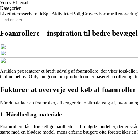
Vores Hillerød
Kategorier
Livet
Interesser
Familie
Spis
Aktiviteter
Bolig
Erhverv
Forbrug
Renovering
Foamrollere – inspiration til bedre bevæge
Artiklen præsenterer et bredt udvalg af foamrollere, der viser forskelle 
til dine behov. Oplysningerne om produkterne er baseret på offentligt ti
Faktorer at overveje ved køb af foamroller
Når du vælger en foamroller, afhænger det optimale valg af, hvordan og 
1. Hårdhed og materiale
Foamrollere fås i forskellige hårdheder – fra bløde modeller, der er 
starte med en blødere model, mens erfarne brugere ofte foretrækker en