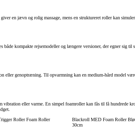
e giver en jævn og rolig massage, mens en struktureret roller kan simule
 både kompakte rejsemodeller og længere versioner, der egner sig til 
tion eller genoptræning. Til opvarmning kan en medium-hård model være 
om vibration eller varme. En simpel foamroller kan fås til få hundrede 
dget.
Trigger Roller Foam Roller
Blackroll MED Foam Roller Blø
30cm