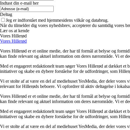
Indtast din e-mail her
Deltag
Jeg er indforstået med hjemmesidens vilkår og databrug.
Når du tilmelder dig vores nyhedsbrev, accepterer du samtidig vores bru
Lær os at kende
Vores Hillerød
Vores Hillerød
Vores Hillerød er et online medie, der har til formål at belyse og form
kan finde relevant og aktuel information om deres nærområde. Vi er dedik
Med et engageret redaktionelt team søger Vores Hillerød at dækket et b
initiativer og skabe en dybere forståelse for de udfordringer, som Hillerø
Vi er stolte af at være en del af mediehuset YesMedia, der deler vores
relevant for Hillerøds beboere. Vi opfordrer til aktiv deltagelse i lok
Vores Hillerød er et online medie, der har til formål at belyse og form
kan finde relevant og aktuel information om deres nærområde. Vi er dedik
Med et engageret redaktionelt team søger Vores Hillerød at dækket et b
initiativer og skabe en dybere forståelse for de udfordringer, som Hillerø
Vi er stolte af at være en del af mediehuset YesMedia, der deler vores