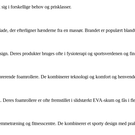
 sig i forskellige behov og prisklasser.
ade, der efterligner hænderne fra en massør. Brandet er populært blandt
gn. Deres produkter bruges ofte i fysioterapi og sportsverdenen og fin
brerende foamrollere. De kombinerer teknologi og komfort og henvender s
 Deres foamrollere er ofte fremstillet i slidstærkt EVA-skum og fås i f
hjemmetræning og fitnesscentre. De kombinerer et sporty design med pra