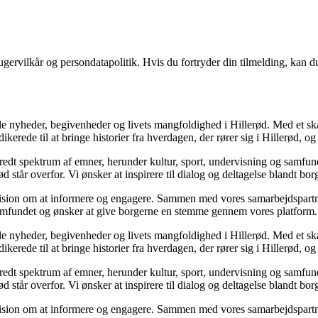
gervilkår og persondatapolitik. Hvis du fortryder din tilmelding, kan du
idle nyheder, begivenheder og livets mangfoldighed i Hillerød. Med et s
erede til at bringe historier fra hverdagen, der rører sig i Hillerød, o
redt spektrum af emner, herunder kultur, sport, undervisning og samfun
d står overfor. Vi ønsker at inspirere til dialog og deltagelse blandt borg
 vision om at informere og engagere. Sammen med vores samarbejdspartne
alsamfundet og ønsker at give borgerne en stemme gennem vores platform.
idle nyheder, begivenheder og livets mangfoldighed i Hillerød. Med et s
erede til at bringe historier fra hverdagen, der rører sig i Hillerød, o
redt spektrum af emner, herunder kultur, sport, undervisning og samfun
d står overfor. Vi ønsker at inspirere til dialog og deltagelse blandt borg
 vision om at informere og engagere. Sammen med vores samarbejdspartne