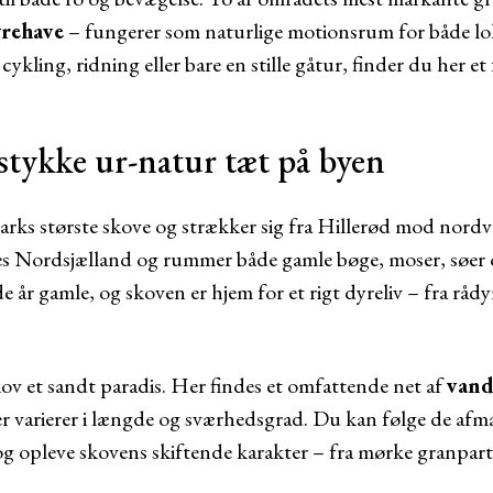
yrehave
– fungerer som naturlige motionsrum for både lo
cykling, ridning eller bare en stille gåtur, finder du her et
stykke ur-natur tæt på byen
rks største skove og strækker sig fra Hillerød mod nordve
 Nordsjælland og rummer både gamle bøge, moser, søer 
e år gamle, og skoven er hjem for et rigt dyreliv – fra rådy
kov et sandt paradis. Her findes et omfattende net af
vand
er varierer i længde og sværhedsgrad. Du kan følge de afm
 opleve skovens skiftende karakter – fra mørke granpartie