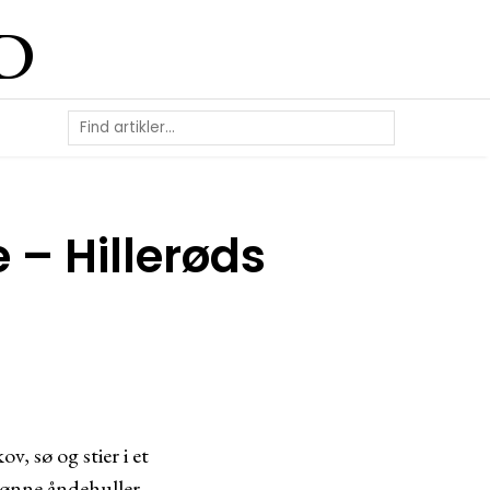
D
e – Hillerøds
, sø og stier i et
rønne åndehuller –