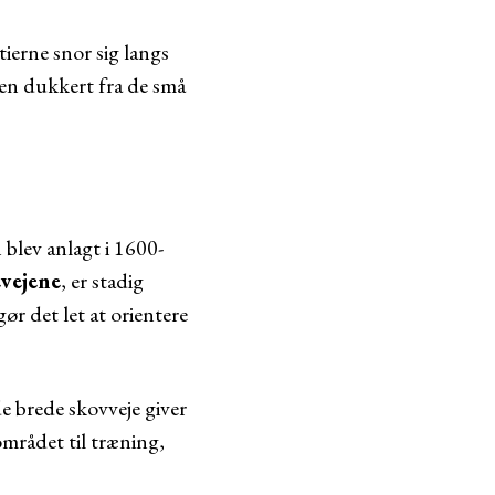
stierne snor sig langs
 en dukkert fra de små
 blev anlagt i 1600-
evejene
, er stadig
ør det let at orientere
de brede skovveje giver
området til træning,