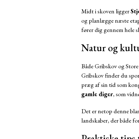
Midt i skoven ligger
St
og planlægge næste etap
fører dig gennem hele s
Natur og kult
Både Gribskov og Store
Gribskov finder du spor
præg af sin tid som kon
gamle diger
, som vidn
Det er netop denne blan
landskaber, der både for
Praktiske tips 