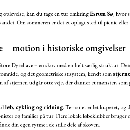
ig oplevelse, kan du tage en tur omkring
Esrum Sø
, hvor 
vandet. Om sommeren er det et oplagt sted til picnic eller
 – motion i historiske omgivelser
Store Dyrehave – en skov med en helt særlig struktur. Den
gtområde, og det geometriske stisystem, kendt som
stjern
en af stjernen udgår otte veje, der danner et mønster, som g
til
løb, cykling og ridning
. Terrænet er let kuperet, og 
nister og familier på tur. Flere lokale løbeklubber bruger 
de din egen rytme i de stille dele af skoven.