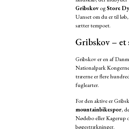
Gribskov
og
Store D
Uanset om du er til løb, 
sætter tempoet.
Gribskov – et 
Gribskov er en af Danma
Nationalpark Kongernes
træerne er flere hundred
fuglearter.
For den aktive er Gribs
mountainbikespor
, d
Nødebo eller Kagerup og
bøgestrækninger.