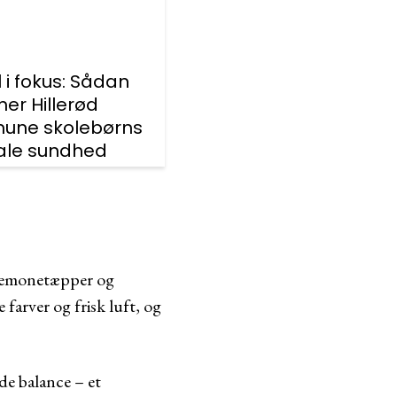
l i fokus: Sådan
er Hillerød
une skolebørns
le sundhed
anemonetæpper og
farver og frisk luft, og
de balance – et