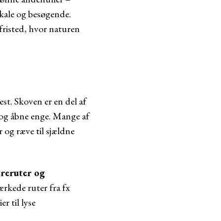
kale og besøgende.
 fristed, hvor naturen
st. Skoven er en del af
og åbne enge. Mange af
r og ræve til sjældne
reruter og
ærkede ruter fra fx
r til lyse