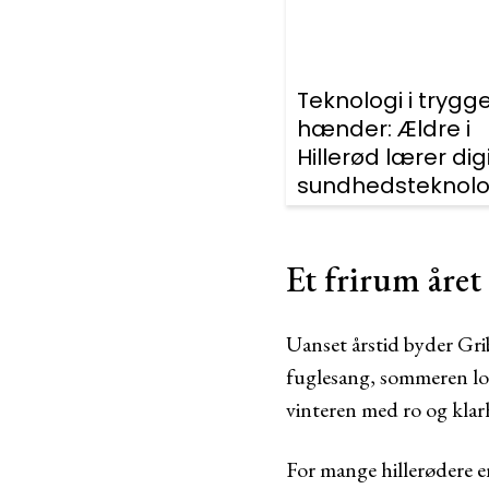
Teknologi i trygg
hænder: Ældre i
Hillerød lærer dig
sundhedsteknolo
Et frirum året
Uanset årstid byder Gr
fuglesang, sommeren lok
vinteren med ro og klar
For mange hillerødere er