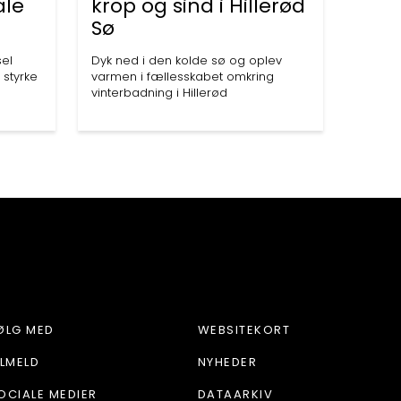
ale
krop og sind i Hillerød
Sø
sel
Dyk ned i den kolde sø og oplev
 styrke
varmen i fællesskabet omkring
vinterbadning i Hillerød
D
ØLG MED
WEBSITEKORT
ILMELD
NYHEDER
OCIALE MEDIER
DATAARKIV