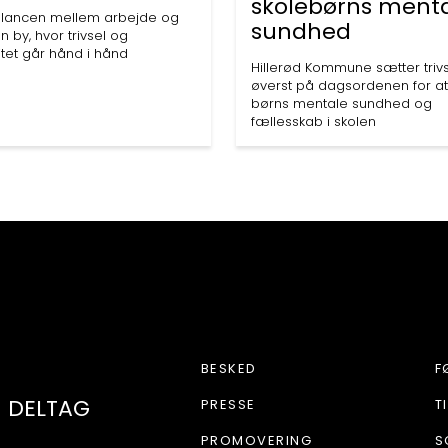
skolebørns ment
alancen mellem arbejde og
sundhed
 en by, hvor trivsel og
litet går hånd i hånd
Hillerød Kommune sætter triv
øverst på dagsordenen for at
børns mentale sundhed og
fællesskab i skolen
VORES HILLERØ
BESKED
F
DELTAG
PRESSE
T
PROMOVERING
S