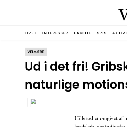
LIVET
INTERESSER
FAMILIE
SPIS
AKTIV
VELVÆRE
Ud i det fri! Gri
naturlige motio
Hillerød er omgivet af n
landskab, der indbyder 