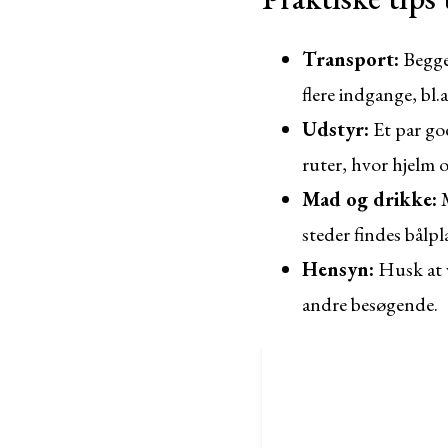
Transport:
Begge 
flere indgange, bl.
Udstyr:
Et par god
ruter, hvor hjelm 
Mad og drikke:
M
steder findes bålpl
Hensyn:
Husk at v
andre besøgende.