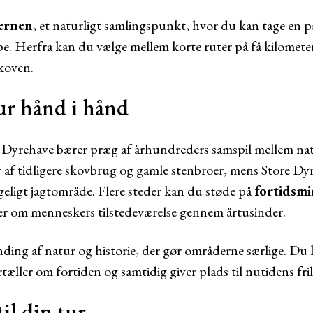
jernen
, et naturligt samlingspunkt, hvor du kan tage en
e. Herfra kan du vælge mellem korte ruter på få kilometer 
koven.
ur hånd i hånd
 Dyrehave bærer præg af århundreders samspil mellem nat
 af tidligere skovbrug og gamle stenbroer, mens Store Dy
geligt jagtområde. Flere steder kan du støde på
fortidsmi
er om menneskers tilstedeværelse gennem årtusinder.
ding af natur og historie, der gør områderne særlige. D
tæller om fortiden og samtidig giver plads til nutidens fril
til din tur