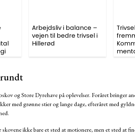
e
Arbejdsliv i balance –
Trivse
vejen til bedre trivsel i
fremm
ital
Hillerød
Komm
gi
menta
 rundt
ibskov og Store Dyrehave på oplevelser. Foråret bringer 
ker med grønne stier og lange dage, efteråret med gyldne 
hed.
 skovene ikke bare et sted at motionere, men et sted at fin