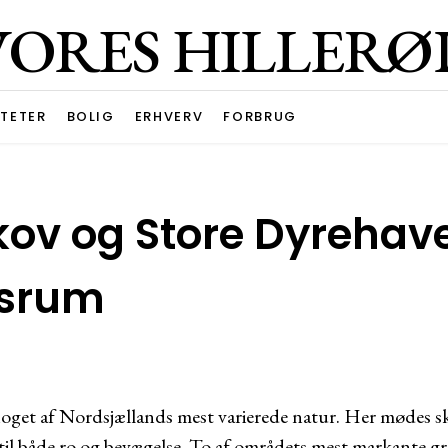
VORES HILLERØ
ITETER
BOLIG
ERHVERV
FORBRUG
bskov og Store Dyrehav
nsrum
oget af Nordsjællands mest varierede natur. Her mødes skov
til både ro og bevægelse. To af områdets mest markante g