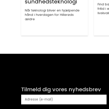
sundhedsteknologi
Find b
fritid i
Når teknologi bliver en hjælpende
livskva
hånd i hverdagen for Hillerøds
ældre
Tilmeld dig vores nyhedsbrev