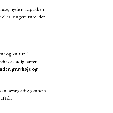
 pause, nyde madpakken
eller længere ture, der
ur og kultur. I
rehave stadig bærer
nder, gravhøje og
u kan bevæge dig gennem
uftsliv.