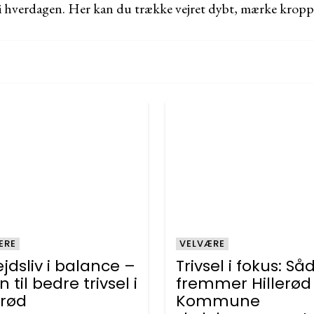
i hverdagen. Her kan du trække vejret dybt, mærke kropp
ÆRE
VELVÆRE
jdsliv i balance –
Trivsel i fokus: S
n til bedre trivsel i
fremmer Hillerød
erød
Kommune