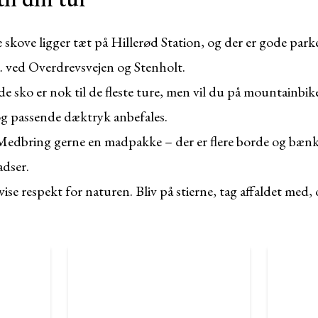
skove ligger tæt på Hillerød Station, og der er gode par
a. ved Overdrevsvejen og Stenholt.
e sko er nok til de fleste ture, men vil du på mountainbike
og passende dæktryk anbefales.
edbring gerne en madpakke – der er flere borde og bænke
adser.
ise respekt for naturen. Bliv på stierne, tag affaldet med, 